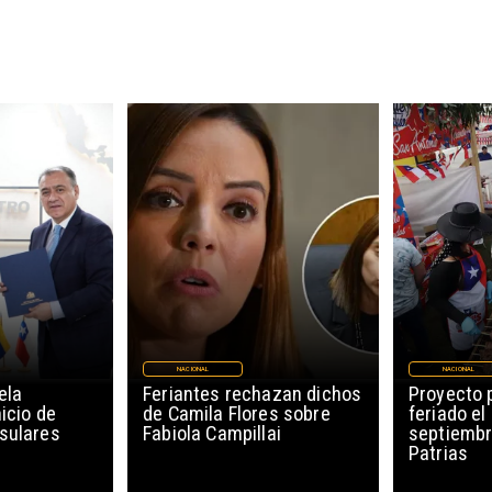
NACIONAL
NACIONAL
ela
Feriantes rechazan dichos
Proyecto 
icio de
de Camila Flores sobre
feriado el
sulares
Fabiola Campillai
septiembr
Patrias