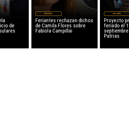
NACIONAL
NACIONAL
ela
Feriantes rechazan dichos
Proyecto p
icio de
de Camila Flores sobre
feriado el 
sulares
Fabiola Campillai
septiembre
Patrias