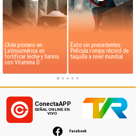
Éxito sin precedentes:
Corte Suprema confirma
Película rompe récord de
pago de $1.000 millones
taquilla a nivel mundial
por caso ProCultura
ConectaAPP
SEÑAL ONLINE EN
VIVO
Facebook