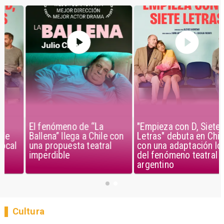
El fenómeno de “La
"Empieza con D, Siete
Ballena” llega a Chile con
Letras" debuta en Chile
una propuesta teatral
con una adaptación local
imperdible
del fenómeno teatral
argentino
Cultura