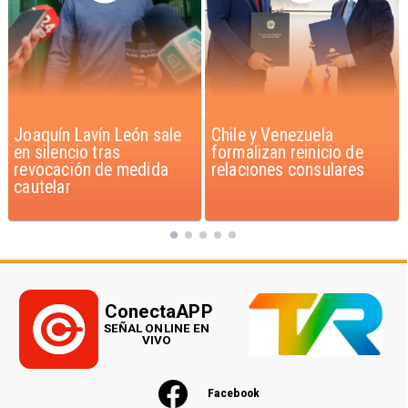
Chile y Venezuela
Feriantes rechazan
formalizan reinicio de
dichos de Camila Flores
relaciones consulares
sobre Fabiola Campillai
ConectaAPP
SEÑAL ONLINE EN
VIVO
Facebook