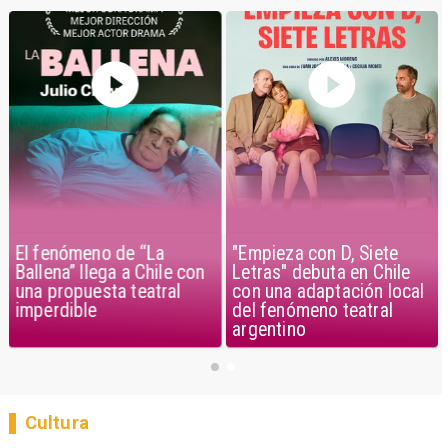
El fenómeno de “La
"Empieza con D, Siete
Ballena” llega a Chile con
Letras" debuta en Chile
una propuesta teatral
con una adaptación local
imperdible
del fenómeno teatral
argentino
Cultura