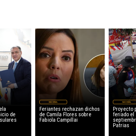
NACIONAL
NACIONAL
ela
Feriantes rechazan dichos
Proyecto 
icio de
de Camila Flores sobre
feriado el
sulares
Fabiola Campillai
septiembr
Patrias