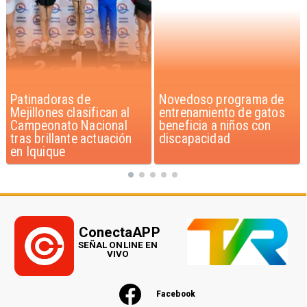
Novedoso programa de
Alarmante hábito en
entrenamiento de gatos
jóvenes de 13 a 15 años
beneficia a niños con
según encuesta del
discapacidad
Minsal
ConectaAPP
SEÑAL ONLINE EN
VIVO
Facebook