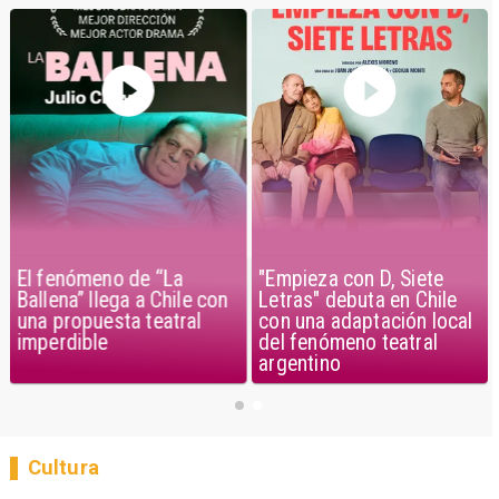
El fenómeno de “La
"Empieza con D, Siete
Ballena” llega a Chile con
Letras" debuta en Chile
una propuesta teatral
con una adaptación local
imperdible
del fenómeno teatral
argentino
Cultura