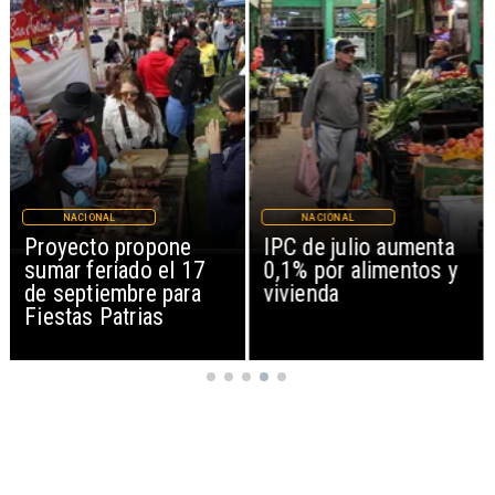
NACIONAL
NACIONAL
IPC de julio aumenta
Joaquín Lavín León
0,1% por alimentos y
sale en silencio tras
vivienda
revocación de medida
cautelar