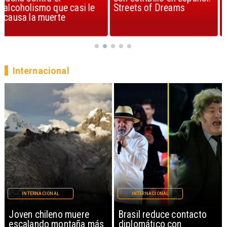
Streets of Dreams
canción, según la ciencia
Internacional
INTERNACIONAL
INTERNACIONAL
Brasil reduce contacto
China restringe
diplomático con
exportación de drones a