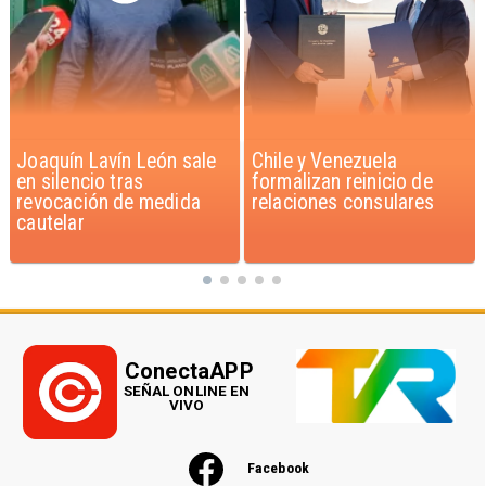
Chile y Venezuela
Feriantes rechazan
formalizan reinicio de
dichos de Camila Flores
relaciones consulares
sobre Fabiola Campillai
ConectaAPP
SEÑAL ONLINE EN
VIVO
Facebook