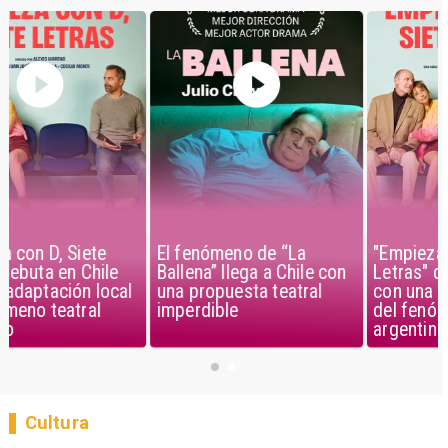
El fenómeno de “La
"Empieza con D, Siete
Ballena” llega a Chile con
Letras" debuta en Chile
una propuesta teatral
con una adaptación local
imperdible
del fenómeno teatral
argentino
Cultura