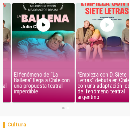
El fenómeno de “La
"Empieza con D, Siete
Ballena” llega a Chile con
Letras" debuta en Chile
una propuesta teatral
con una adaptación local
imperdible
del fenómeno teatral
argentino
Cultura