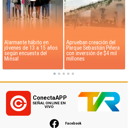
Aprueban creación del
Claudio Bravo baja la
Parque Sebastián Piñera
euforia sobre fichaje de
con inversión de $4 mil
Vozinha
millones
ConectaAPP
SEÑAL ONLINE EN
VIVO
Facebook