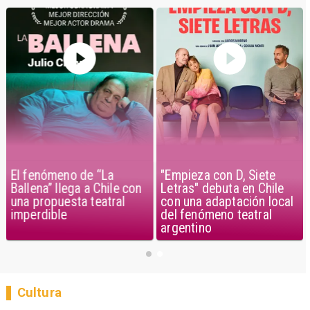
El fenómeno de “La
"Empieza con D, Siete
Ballena” llega a Chile con
Letras" debuta en Chile
una propuesta teatral
con una adaptación local
imperdible
del fenómeno teatral
argentino
Cultura