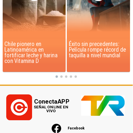
Éxito sin precedentes:
Corte Suprema confirma
Película rompe récord de
pago de $1.000 millones
taquilla a nivel mundial
por caso ProCultura
ConectaAPP
SEÑAL ONLINE EN
VIVO
Facebook