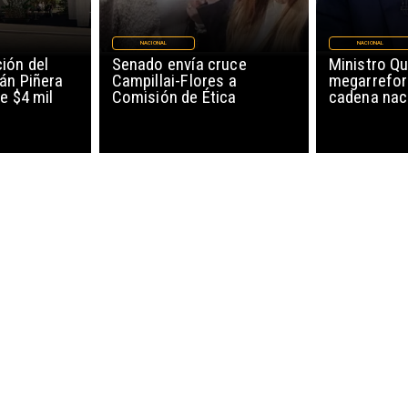
NACIONAL
NACIONAL
ión del
Senado envía cruce
Ministro Qu
án Piñera
Campillai-Flores a
megarrefor
e $4 mil
Comisión de Ética
cadena nac