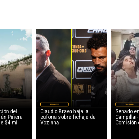
DEPORTES
NACIONAL
ión del
Claudio Bravo baja la
Senado en
ián Piñera
euforia sobre fichaje de
Campillai-
de $4 mil
Vozinha
Comisión 