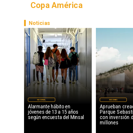
Copa América
Noticias
NACIONAL
REGIONES
Alarmante hábito en
Aprueban creac
jóvenes de 13 a 15 años
Parque Sebast
según encuesta del Minsal
con inversión 
millones