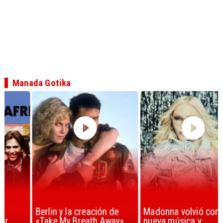
Manada Gotika
Berlin y la creación de
Madonna volvió con
«Take My Breath Away»
nueva música y