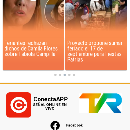
Proyecto propone sumar
IPC de julio aumenta 0,1%
feriado el 17 de
por alimentos y vivienda
septiembre para Fiestas
Patrias
ConectaAPP
SEÑAL ONLINE EN
VIVO
Facebook