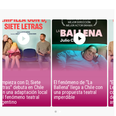
El fenómeno de “La
"Empieza con D, Siete
Ballena” llega a Chile con
Letras" debuta en Chile
una propuesta teatral
con una adaptación local
imperdible
del fenómeno teatral
argentino