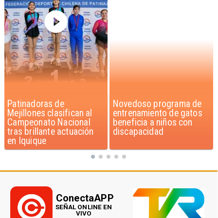
Novedoso programa de
Alarmante hábito en
entrenamiento de gatos
jóvenes de 13 a 15 años
beneficia a niños con
según encuesta del
discapacidad
Minsal
ConectaAPP
SEÑAL ONLINE EN
VIVO