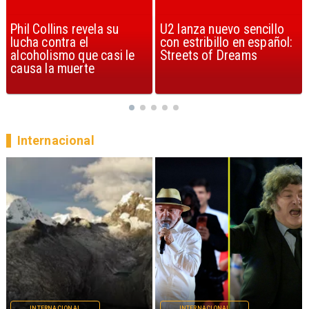
U2 lanza nuevo sencillo
“Africa” de Toto es
con estribillo en español:
considerada la mejor
Streets of Dreams
canción, según la ciencia
Internacional
INTERNACIONAL
INTERNACIONAL