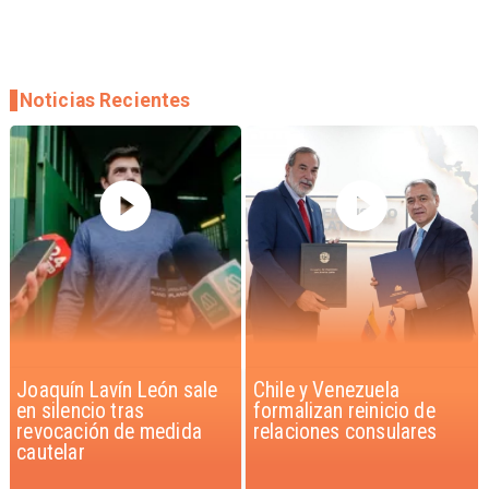
Noticias Recientes
Chile y Venezuela
Feriantes rechazan
formalizan reinicio de
dichos de Camila Flores
relaciones consulares
sobre Fabiola Campillai