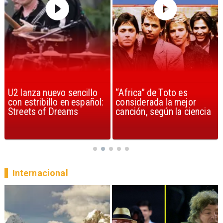
U2 lanza nuevo sencillo
“Africa” de Toto es
con estribillo en español:
considerada la mejor
Streets of Dreams
canción, según la ciencia
Internacional