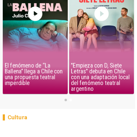
El fenómeno de “La
"Empieza con D, Siete
Ballena” llega a Chile con
Letras" debuta en Chile
una propuesta teatral
con una adaptación local
imperdible
del fenómeno teatral
argentino
Cultura