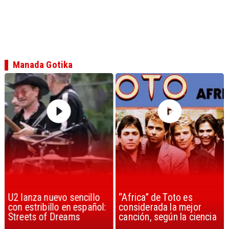
Manada Gotika
U2 lanza nuevo sencillo
“Africa” de Toto es
con estribillo en español:
considerada la mejor
Streets of Dreams
canción, según la ciencia