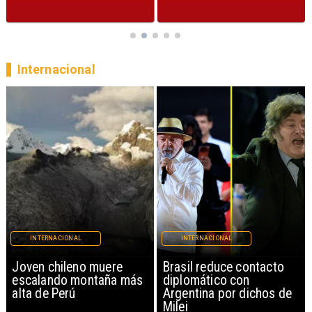
Internacional
INTERNACIONAL
INTERNACIONAL
Brasil reduce contacto
China restringe
diplomático con
exportación de drones a
Argentina por dichos de
EEUU y sanciona
Milei
empresas