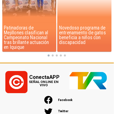
Novedoso programa de
Alarmante hábito en
entrenamiento de gatos
jóvenes de 13 a 15 años
beneficia a niños con
según encuesta del
discapacidad
Minsal
ConectaAPP
SEÑAL ONLINE EN
VIVO
Facebook
Twitter