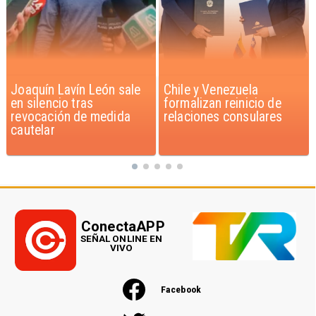
Chile y Venezuela
Feriantes rechazan
formalizan reinicio de
dichos de Camila Flores
relaciones consulares
sobre Fabiola Campillai
ConectaAPP
SEÑAL ONLINE EN
VIVO
Facebook