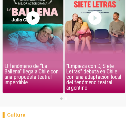
El fenómeno de “La
"Empieza con D, Siete
Ballena” llega a Chile con
Letras" debuta en Chile
una propuesta teatral
con una adaptación local
imperdible
del fenómeno teatral
argentino
Cultura