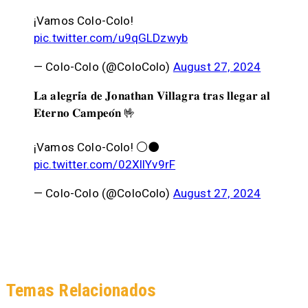
¡Vamos Colo-Colo!
pic.twitter.com/u9qGLDzwyb
— Colo-Colo (@ColoColo)
August 27, 2024
𝐋𝐚 𝐚𝐥𝐞𝐠𝐫𝐢́𝐚 𝐝𝐞 𝐉𝐨𝐧𝐚𝐭𝐡𝐚𝐧 𝐕𝐢𝐥𝐥𝐚𝐠𝐫𝐚 𝐭𝐫𝐚𝐬 𝐥𝐥𝐞𝐠𝐚𝐫 𝐚𝐥
𝐄𝐭𝐞𝐫𝐧𝐨 𝐂𝐚𝐦𝐩𝐞𝐨́𝐧 🤟
¡Vamos Colo-Colo! ⚪⚫
pic.twitter.com/02XllYv9rF
— Colo-Colo (@ColoColo)
August 27, 2024
Temas Relacionados