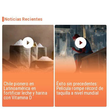
Noticias Recientes
Éxito sin precedentes:
Corte Suprema confirma
Película rompe récord de
pago de $1.000 millones
taquilla a nivel mundial
por caso ProCultura