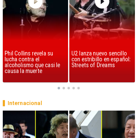
U2 lanza nuevo sencillo
“Africa” de Toto es
con estribillo en español:
considerada la mejor
Streets of Dreams
canción, según la ciencia
Internacional