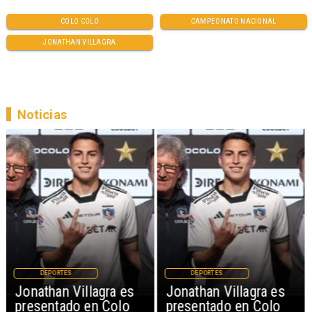
COLO COLO
CAMPEONATO NACIONAL
JONATHAN VILLAGRA
Noticias
DEPORTES
DEPORTES
Jonathan Villagra es
Jonathan Villagra es
presentado en Colo
presentado en Colo