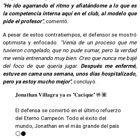
"He ido agarrando el ritmo y afiatándome a lo que es
la competencia interna aquí en el club, al modelo que
pide el profesor"
, comentó.
A pesar de estos contratiempos, el defensor se mostró
optimista y enfocado:
"Venía de un proceso que me
tuvieron congelado, que no pude sumar, pero la verdad
me venía entrenando muy bien. Creo que nunca me bajé
del foco de que quería jugar.
Después me enfermé,
estuve en cama una semana, unos días hospitalizado,
pero ya estoy mucho mejor"
, concluyó.
𝐉𝐨𝐧𝐚𝐭𝐡𝐚𝐧 𝐕𝐢𝐥𝐥𝐚𝐠𝐫𝐚 𝐲𝐚 𝐞𝐬 "𝐂𝐚𝐜𝐢𝐪𝐮𝐞" 🤟🏽
El defensa se convirtió en el último refuerzo
del Eterno Campeón. Todo el éxito del
mundo, Jonathan en el más grande del país
⚪⚫