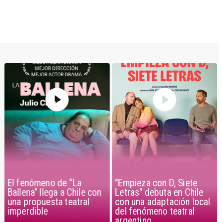
"Empieza con D, Siete
El fenómeno de “La
Letras" debuta en Chile
Ballena” llega a Chile con
con una adaptación local
una propuesta teatral
del fenómeno teatral
imperdible
argentino