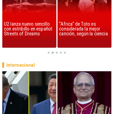
“Africa” de Toto es
Berlin y la creación de
considerada la mejor
«Take My Breath Away»
canción, según la ciencia
en Top Gun
Internacional