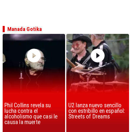
Manada Gotika
U2 lanza nuevo sencillo
“Africa” de Toto es
con estribillo en español:
considerada la mejor
Streets of Dreams
canción, según la ciencia