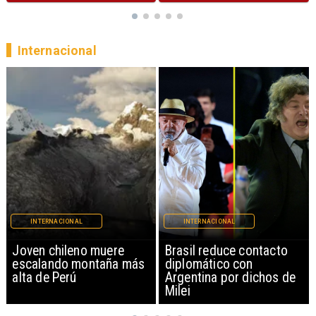
Internacional
INTERNACIONAL
INTERNACIONAL
Brasil reduce contacto
China restringe
diplomático con
exportación de drones a
Argentina por dichos de
EEUU y sanciona
Milei
empresas