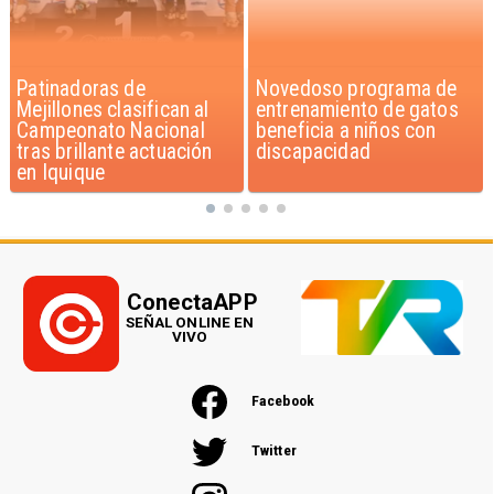
Novedoso programa de
Alarmante hábito en
entrenamiento de gatos
jóvenes de 13 a 15 años
beneficia a niños con
según encuesta del
discapacidad
Minsal
ConectaAPP
SEÑAL ONLINE EN
VIVO
Facebook
Twitter