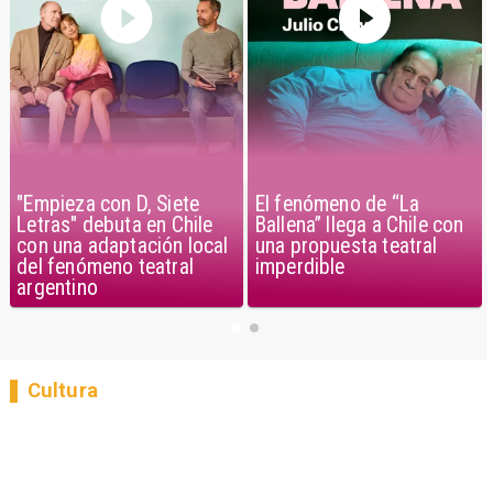
El fenómeno de “La
"Empieza con D, Siete
Ballena” llega a Chile con
Letras" debuta en Chile
una propuesta teatral
con una adaptación local
imperdible
del fenómeno teatral
argentino
Cultura