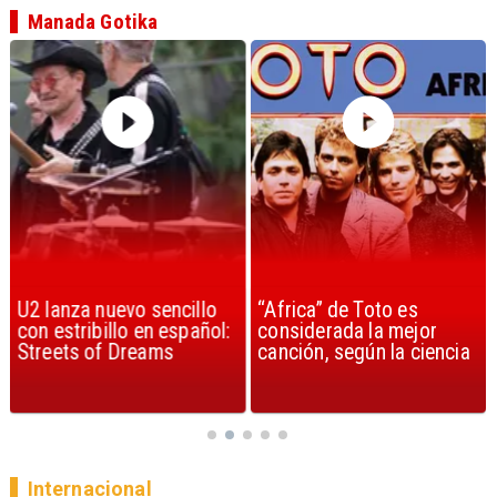
Manada Gotika
U2 lanza nuevo sencillo
“Africa” de Toto es
con estribillo en español:
considerada la mejor
Streets of Dreams
canción, según la ciencia
Internacional