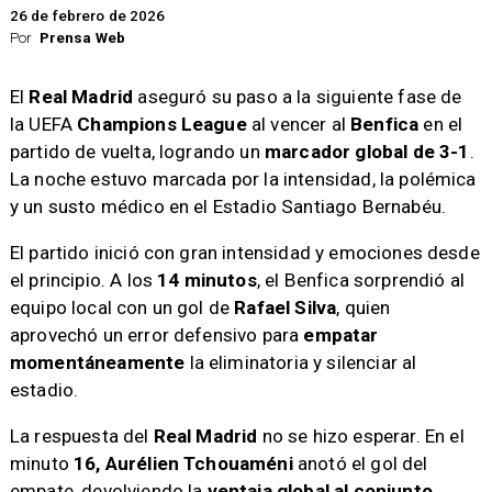
26 de febrero de 2026
Por
Prensa Web
El
Real Madrid
aseguró su paso a la siguiente fase de
la UEFA
Champions League
al vencer al
Benfica
en el
partido de vuelta, logrando un
marcador global de 3-1
.
La noche estuvo marcada por la intensidad, la polémica
y un susto médico en el Estadio Santiago Bernabéu.
El partido inició con gran intensidad y emociones desde
el principio. A los
14 minutos
, el Benfica sorprendió al
equipo local con un gol de
Rafael Silva
, quien
aprovechó un error defensivo para
empatar
momentáneamente
la eliminatoria y silenciar al
estadio.
La respuesta del
Real Madrid
no se hizo esperar. En el
minuto
16, Aurélien Tchouaméni
anotó el gol del
empate, devolviendo la
ventaja global al conjunto