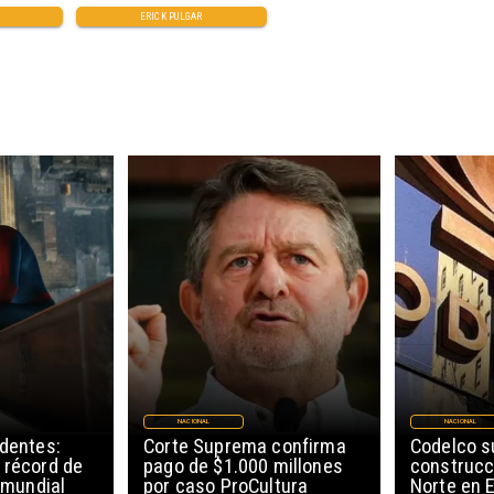
ERICK PULGAR
NACIONAL
NACIONAL
edentes:
Corte Suprema confirma
Codelco 
 récord de
pago de $1.000 millones
construcc
l mundial
por caso ProCultura
Norte en E