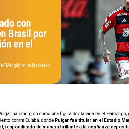
rado con
n Brasil por
ón en el
el “Mengão” en el Brasileirao.
 Pulgar, ha emergido como una figura destacada en el Flamengo, 
amiento contra Cuiabá, donde
Pulgar fue titular en el Estadio Ma
l, respondiendo de manera brillante a la confianza deposita