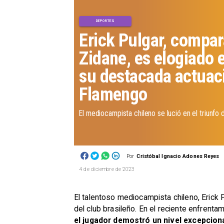
DEPORTES
Erick Pulgar, compa
Zidane, es elogiado e
su destacada actuaci
Flamengo
El mediocampista chileno se lució en el triunfo d
Por
Cristóbal Ignacio Adones Reyes
4 de diciembre de 2023
El talentoso mediocampista chileno, Erick
del club brasileño. En el reciente enfrent
el jugador demostró un nivel excepciona