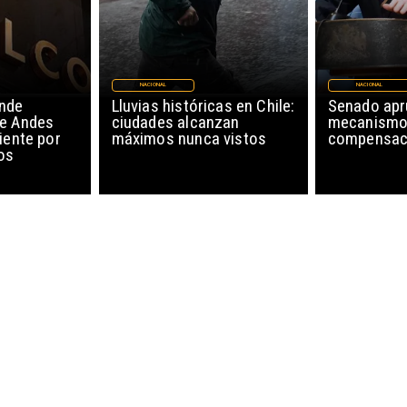
NACIONAL
NACIONAL
nde
Lluvias históricas en Chile:
Senado ap
de Andes
ciudades alcanzan
mecanismo
iente por
máximos nunca vistos
compensaci
os