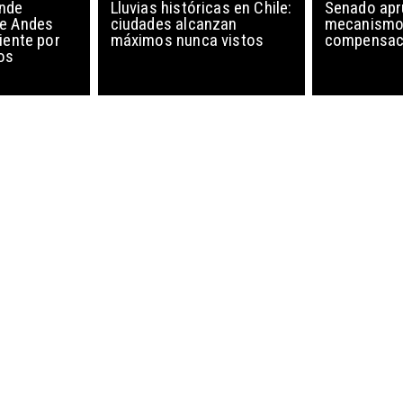
nde
Lluvias históricas en Chile:
Senado ap
de Andes
ciudades alcanzan
mecanismo
iente por
máximos nunca vistos
compensaci
os