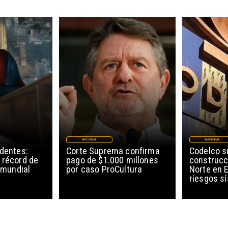
NACIONAL
NACIONAL
edentes:
Corte Suprema confirma
Codelco 
 récord de
pago de $1.000 millones
construcc
l mundial
por caso ProCultura
Norte en E
riesgos s