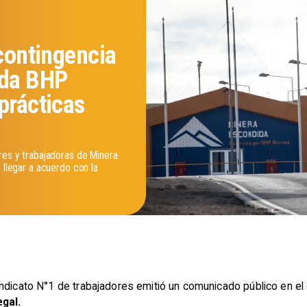
 contingencia
ida BHP
prácticas
res y trabajadoras de Minera
 llegar a acuerdo con la
indicato N°1 de trabajadores emitió un comunicado público en e
egal.