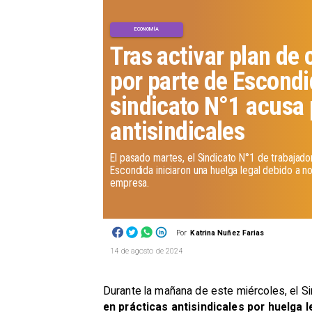
ECONOMÍA
Tras activar plan de
por parte de Escond
sindicato N°1 acusa 
antisindicales
El pasado martes, el Sindicato N°1 de trabajado
Escondida iniciaron una huelga legal debido a no
empresa.
Por
Katrina Nuñez Farias
14 de agosto de 2024
Durante la mañana de este miércoles, el S
en prácticas antisindicales por huelga l