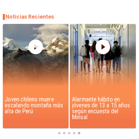
Noticias Recientes
Joven chileno muere
Alarmante hábito en
escalando montaña más
jóvenes de 13 a 15 años
alta de Perú
según encuesta del
Minsal