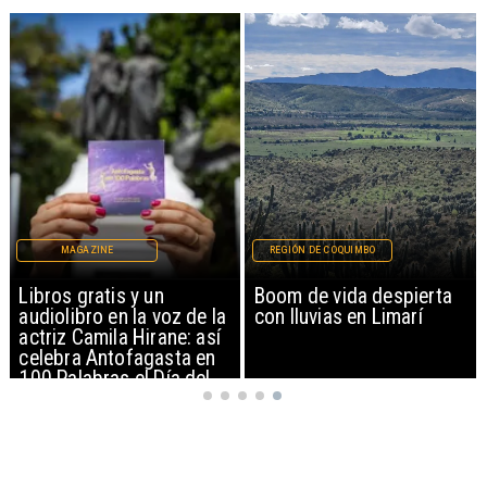
REGIÓN DE COQUIMBO
REGIONAL
Boom de vida despierta
Estudiantes de Tocopilla
con lluvias en Limarí
representarán a Chile en
campamento espacial de
la NASA