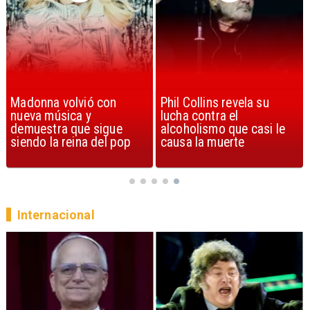
Madonna volvió con
Phil Collins revela su
nueva música y
lucha contra el
demuestra que sigue
alcoholismo que casi le
siendo la reina del pop
causa la muerte
Internacional