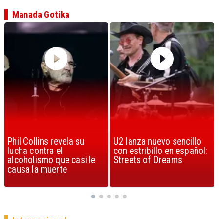
Manada Gotika
U2 lanza nuevo sencillo
“Africa” de Toto es
con estribillo en español:
considerada la mejor
Streets of Dreams
canción, según la ciencia