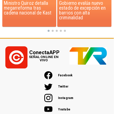
Gobierno evalúa nuevo
Chile pionero en
estado de excepción en
Latinoamérica en
barrios con alta
fortificar leche y harina
criminalidad
con Vitamina D
ConectaAPP
SEÑAL ONLINE EN
VIVO
Facebook
Twitter
Instagram
Youtube