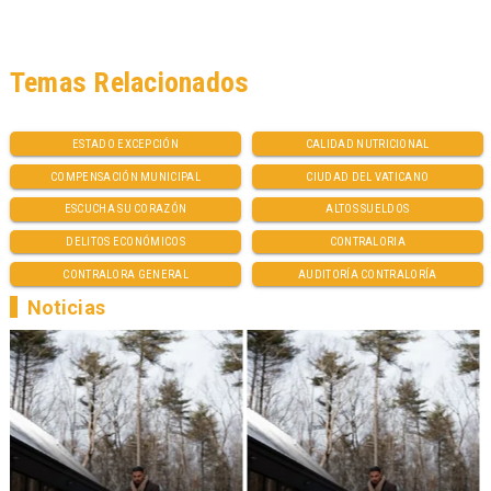
Temas Relacionados
ESTADO EXCEPCIÓN
CALIDAD NUTRICIONAL
COMPENSACIÓN MUNICIPAL
CIUDAD DEL VATICANO
ESCUCHA SU CORAZÓN
ALTOS SUELDOS
DELITOS ECONÓMICOS
CONTRALORIA
CONTRALORA GENERAL
AUDITORÍA CONTRALORÍA
Noticias