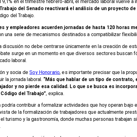
,1% en el trimestre febrero-abril, el mercado laboral vuelve a i
rabajo del Senado reactivará el análisis de un proyecto de 
digo del Trabajo.
es y empleadores acuerden jornadas de hasta 120 horas m
 una serie de mecanismos destinados a compatibilizar flexibilid
a discusión no debe centrarse únicamente en la creación de est
bate surge en un momento en que diversos sectores buscan fór
cado laboral.
ión y socia de
Soy Honorario
, es importante precisar que la pro
ir la jornada laboral.
“Más que hablar de un tipo de contrato,
bajador y no pierde esa calidad. Lo que se busca es incorpor
 Código del Trabajo”
, explica.
podría contribuir a formalizar actividades que hoy operan bajo
 vista de la formalización de trabajadores que actualmente pres
l turismo y la gastronomía, donde muchas personas trabajan sin 
.