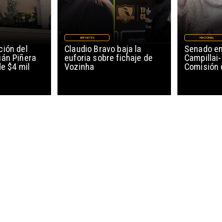
DEPORTES
NACIONAL
ión del
Claudio Bravo baja la
Senado en
ián Piñera
euforia sobre fichaje de
Campillai-
de $4 mil
Vozinha
Comisión 