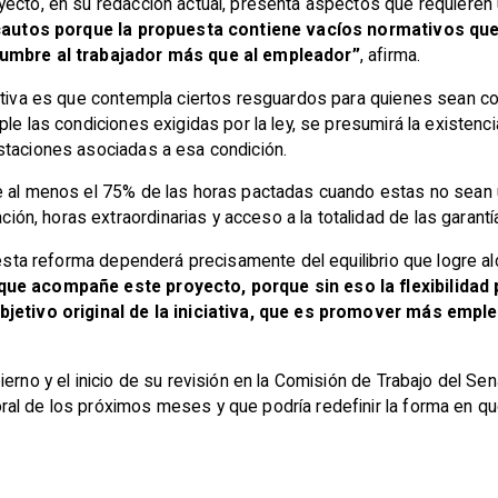
yecto, en su redacción actual, presenta aspectos que requieren 
autos porque la propuesta contiene vacíos normativos que, 
idumbre al trabajador más que al empleador”
, afirma.
iativa es que contempla ciertos resguardos para quienes sean co
le las condiciones exigidas por la ley, se presumirá la existenc
staciones asociadas a esa condición.
e al menos el 75% de las horas pactadas cuando estas no sean u
n, horas extraordinarias y acceso a la totalidad de las garantí
 esta reforma dependerá precisamente del equilibrio que logre alc
que acompañe este proyecto, porque sin eso la flexibilidad
objetivo original de la iniciativa, que es promover más emp
erno y el inicio de su revisión en la Comisión de Trabajo del Sen
al de los próximos meses y que podría redefinir la forma en qu