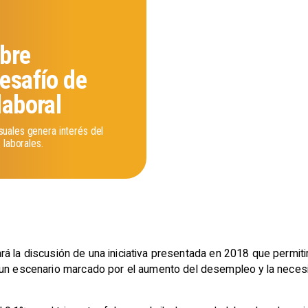
obre
desafío de
laboral
uales genera interés del
 laborales.
á la discusión de una iniciativa presentada en 2018 que permitir
e un escenario marcado por el aumento del desempleo y la nece