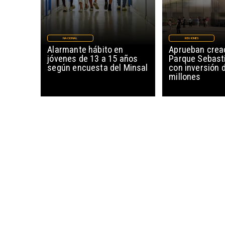
NACIONAL
REGIONES
Alarmante hábito en
Aprueban creac
jóvenes de 13 a 15 años
Parque Sebast
según encuesta del Minsal
con inversión 
millones