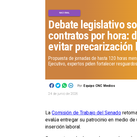
NACIONAL
Debate legislativo s
contratos por hora: 
evitar precarización 
Propuesta de jornadas de hasta 120 horas mens
Ejecutivo, expertos piden fortalecer resguardos
Por
Equipo CNC Medios
24 de junio de 2026
La
Comisión de Trabajo del Senado
retomar
evalúa entregar su patrocinio en medio d
inserción laboral.