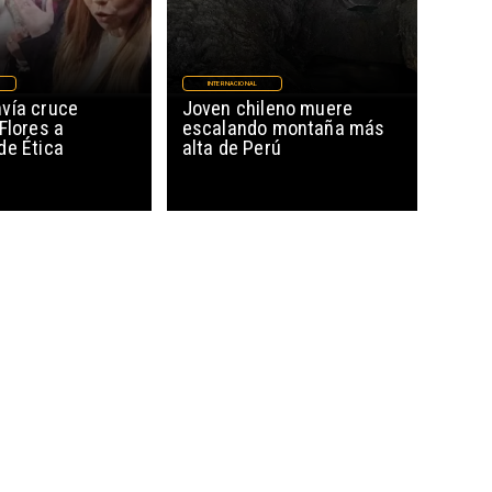
INTERNACIONAL
vía cruce
Joven chileno muere
Flores a
escalando montaña más
de Ética
alta de Perú