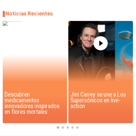
Noticias Recientes
Jim Carrey se une a Los
Iaán: la historia de
Supersónicos en live-
superación que inspira a
action
Chile