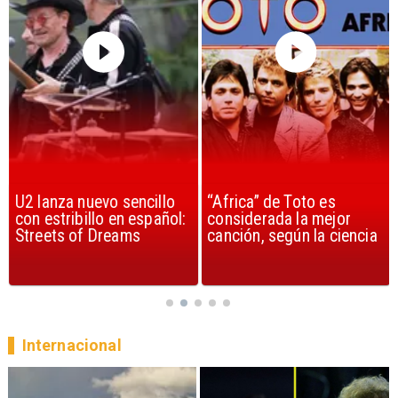
U2 lanza nuevo sencillo
“Africa” de Toto es
con estribillo en español:
considerada la mejor
Streets of Dreams
canción, según la ciencia
Internacional