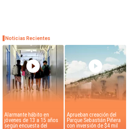
Noticias Recientes
Aprueban creación del
Claudio Bravo baja la
Parque Sebastián Piñera
euforia sobre fichaje de
con inversión de $4 mil
Vozinha