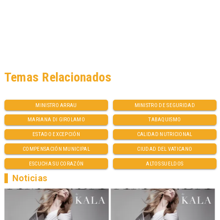
Temas Relacionados
MINISTRO ARRAU
MINISTRO DE SEGURIDAD
MARIANA DI GIROLAMO
TABAQUISMO
ESTADO EXCEPCIÓN
CALIDAD NUTRICIONAL
COMPENSACIÓN MUNICIPAL
CIUDAD DEL VATICANO
ESCUCHA SU CORAZÓN
ALTOS SUELDOS
Noticias