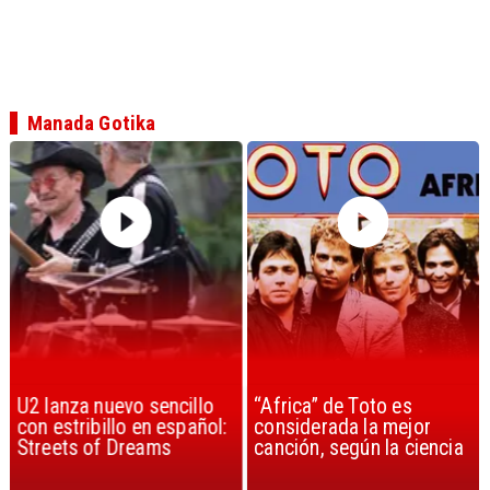
Manada Gotika
U2 lanza nuevo sencillo
“Africa” de Toto es
con estribillo en español:
considerada la mejor
Streets of Dreams
canción, según la ciencia