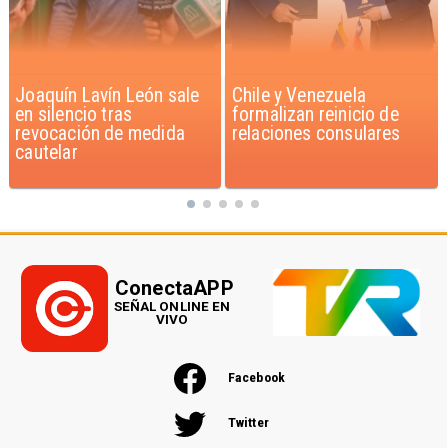
Chile y Venezuela
Feriantes rechazan
formalizan reinicio de
dichos de Camila Flores
relaciones consulares
sobre Fabiola Campillai
ConectaAPP
SEÑAL ONLINE EN
VIVO
Facebook
Twitter