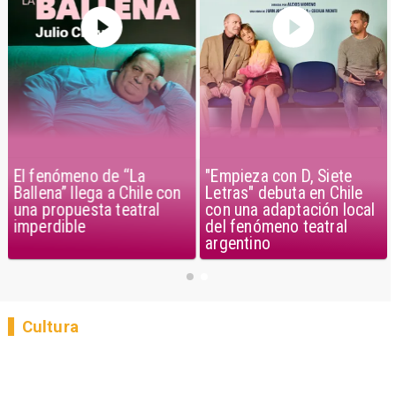
El fenómeno de “La
"Empieza con D, Siete
Ballena” llega a Chile con
Letras" debuta en Chile
una propuesta teatral
con una adaptación local
imperdible
del fenómeno teatral
argentino
Cultura