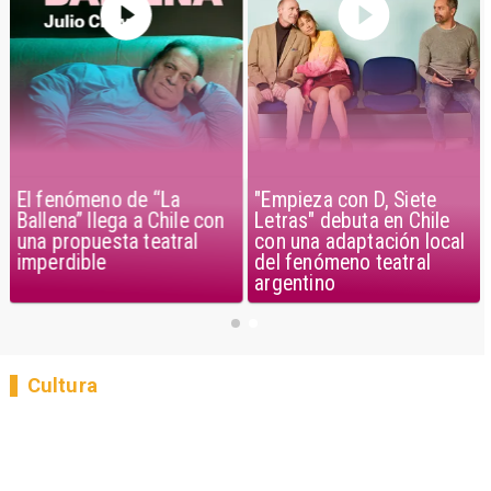
El fenómeno de “La
"Empieza con D, Siete
Ballena” llega a Chile con
Letras" debuta en Chile
una propuesta teatral
con una adaptación local
imperdible
del fenómeno teatral
argentino
Cultura