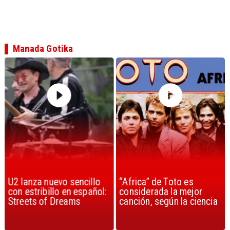
Manada Gotika
U2 lanza nuevo sencillo
“Africa” de Toto es
con estribillo en español:
considerada la mejor
Streets of Dreams
canción, según la ciencia