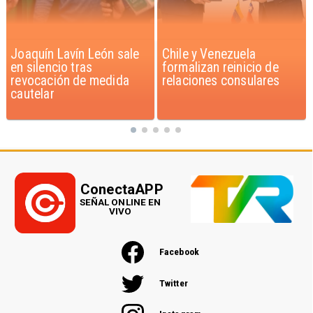
Chile y Venezuela
Feriantes rechazan
formalizan reinicio de
dichos de Camila Flores
relaciones consulares
sobre Fabiola Campillai
ConectaAPP
SEÑAL ONLINE EN
VIVO
Facebook
Twitter