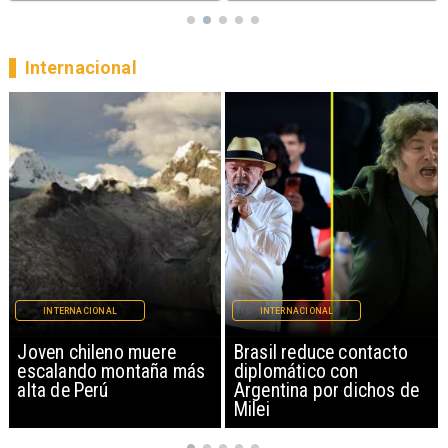
Internacional
INTERNACIONAL
INTERNACIONAL
Brasil reduce contacto
China restringe
diplomático con
exportación de drones a
Argentina por dichos de
EEUU y sanciona
Milei
empresas