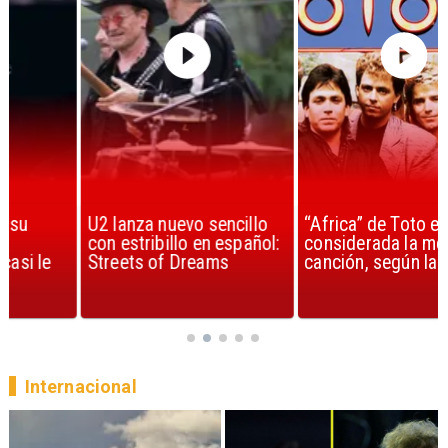
U2 lanza nuevo sencillo
“Africa” de Toto es
con estribillo en español:
considerada la mejor
Streets of Dreams
canción, según la ciencia
Internacional