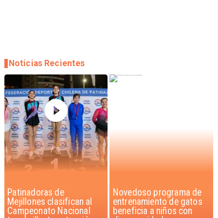
Noticias Recientes
Novedoso programa de
Alarmante hábito en
entrenamiento de gatos
jóvenes de 13 a 15 años
beneficia a niños con
según encuesta del