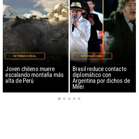
INTERNACIONAL
INTERNACIONAL
Brasil reduce contacto
China restringe
diplomático con
exportación de drones a
Argentina por dichos de
EEUU y sanciona
Milei
empresas