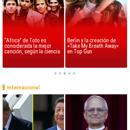
Berlin y la creación de
Madonna volvió con
«Take My Breath Away»
nueva música y
en Top Gun
demuestra que sigue
siendo la reina del pop
Internacional