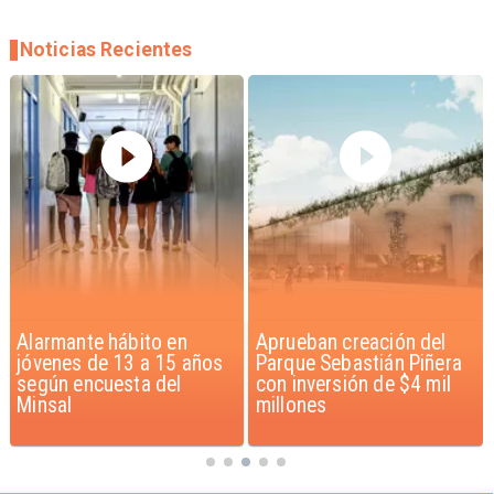
Noticias Recientes
Aprueban creación del
Claudio Bravo baja la
Parque Sebastián Piñera
euforia sobre fichaje de
con inversión de $4 mil
Vozinha
millones