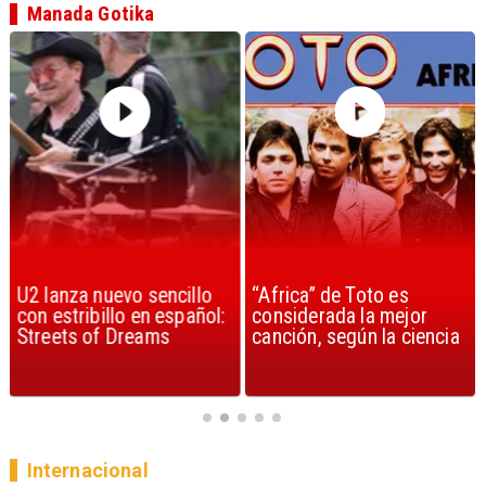
Manada Gotika
U2 lanza nuevo sencillo
“Africa” de Toto es
con estribillo en español:
considerada la mejor
Streets of Dreams
canción, según la ciencia
Internacional