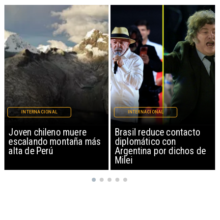
INTERNACIONAL
INTERNACIONAL
Brasil reduce contacto
China restringe
diplomático con
exportación de drones a
Argentina por dichos de
EEUU y sanciona
Milei
empresas