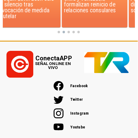
formalizan reinicio de
dichos de Camila Flores
relaciones consulares
sobre Fabiola Campillai
ConectaAPP
SEÑAL ONLINE EN
VIVO
Facebook
Twitter
Instagram
Youtube