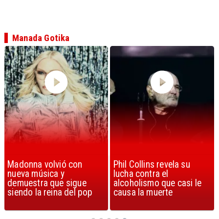
Manada Gotika
Phil Collins revela su
U2 lanza nuevo sencillo
lucha contra el
con estribillo en español:
alcoholismo que casi le
Streets of Dreams
causa la muerte