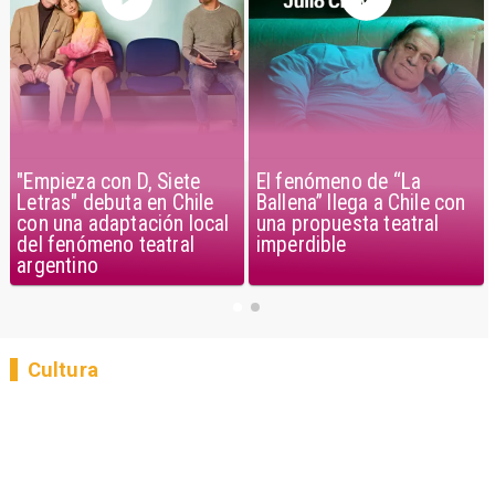
"Empieza con D, Siete
El fenómeno de “La
Letras" debuta en Chile
Ballena” llega a Chile con
con una adaptación local
una propuesta teatral
del fenómeno teatral
imperdible
argentino
Cultura