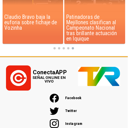
Patinadoras de
Novedoso programa de
Mejillones clasifican al
entrenamiento de gatos
Campeonato Nacional
beneficia a niños con
tras brillante actuación
discapacidad
en Iquique
ConectaAPP
SEÑAL ONLINE EN
VIVO
Facebook
Twitter
Instagram