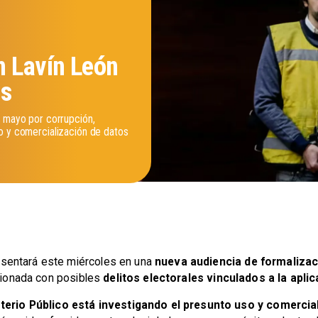
n Lavín León
es
e mayo por corrupción,
o y comercialización de datos
sentará este miércoles en una
nueva audiencia de formalizac
acionada con posibles
delitos electorales vinculados a la apli
terio Público está investigando el presunto uso y comerci