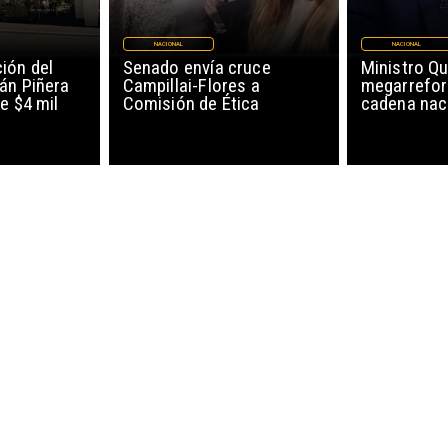
NACIONAL
NACIONAL
ión del
Senado envía cruce
Ministro Qu
án Piñera
Campillai-Flores a
megarrefor
e $4 mil
Comisión de Ética
cadena nac