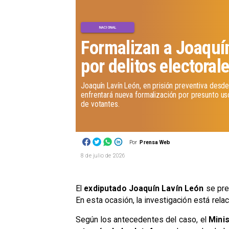
NACIONAL
Formalizan a Joaquí
por delitos electoral
Joaquín Lavín León, en prisión preventiva desd
enfrentará nueva formalización por presunto us
de votantes.
Por
Prensa Web
8 de julio de 2026
El
exdiputado Joaquín Lavín León
se pre
En esta ocasión, la investigación está rel
Según los antecedentes del caso, el
Minis