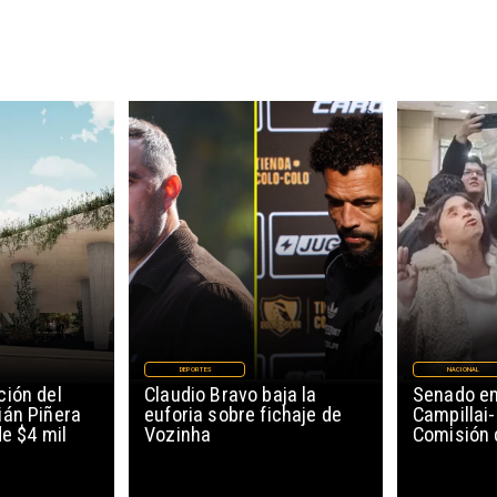
DEPORTES
NACIONAL
ión del
Claudio Bravo baja la
Senado en
ián Piñera
euforia sobre fichaje de
Campillai-
de $4 mil
Vozinha
Comisión 