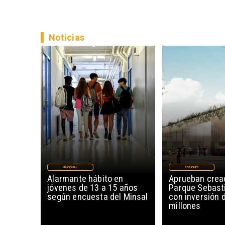
Noticias
NACIONAL
REGIONES
Alarmante hábito en
Aprueban creac
jóvenes de 13 a 15 años
Parque Sebast
según encuesta del Minsal
con inversión 
millones