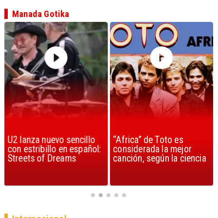
Manada Gotika
U2 lanza nuevo sencillo
“Africa” de Toto es
con estribillo en español:
considerada la mejor
Streets of Dreams
canción, según la ciencia