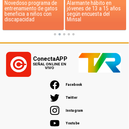
Novedoso programa de
Alarmante hábito en
entrenamiento de gatos
jóvenes de 13 a 15 años
beneficia a niños con
según encuesta del
discapacidad
Minsal
ConectaAPP
SEÑAL ONLINE EN
VIVO
Facebook
Twitter
Instagram
Youtube