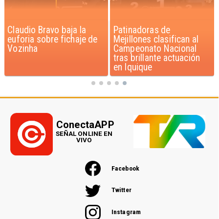
Patinadoras de
Novedoso programa de
Mejillones clasifican al
entrenamiento de gatos
Campeonato Nacional
beneficia a niños con
tras brillante actuación
discapacidad
en Iquique
ConectaAPP
SEÑAL ONLINE EN
VIVO
Facebook
Twitter
Instagram