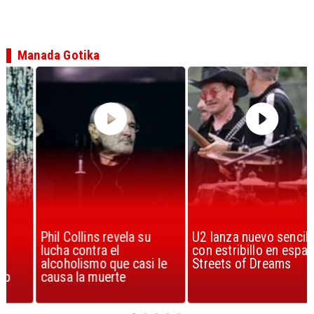
Manada Gotika
Phil Collins revela su
U2 lanza nuevo sencillo
lucha contra el
con estribillo en español:
alcoholismo que casi le
Streets of Dreams
causa la muerte