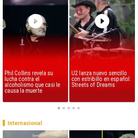
U2 lanza nuevo sencillo
“Africa” de Toto es
con estribillo en español:
considerada la mejor
Streets of Dreams
canción, según la ciencia
Internacional