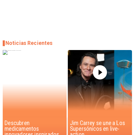
Noticias Recientes
Jim Carrey se une a Los
Iaán: la historia de
Supersónicos en live-
superación que inspira a
action
Chile