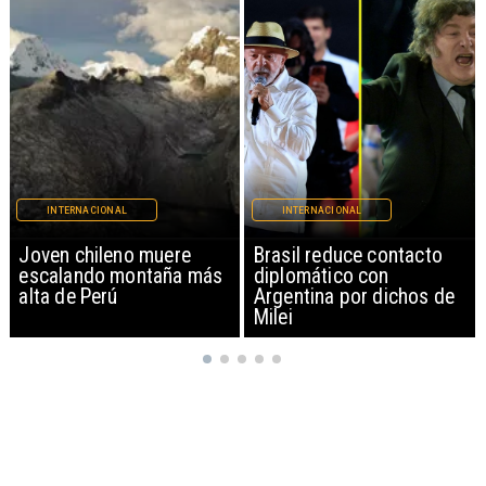
INTERNACIONAL
INTERNACIONAL
Brasil reduce contacto
China restringe
diplomático con
exportación de drones a
Argentina por dichos de
EEUU y sanciona
Milei
empresas