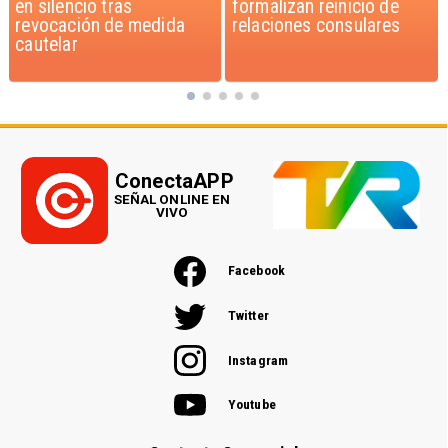
formalizan reinicio de
dichos de Camila Flores
relaciones consulares
sobre Fabiola Campillai
ConectaAPP
SEÑAL ONLINE EN
VIVO
Facebook
Twitter
Instagram
Youtube