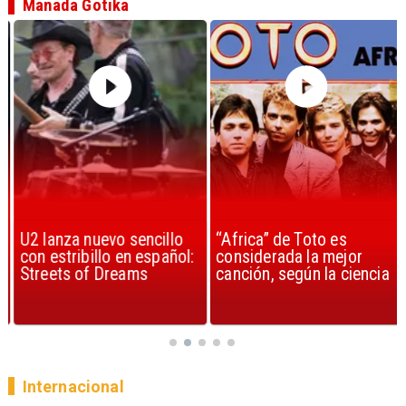
Manada Gotika
U2 lanza nuevo sencillo
“Africa” de Toto es
con estribillo en español:
considerada la mejor
Streets of Dreams
canción, según la ciencia
Internacional