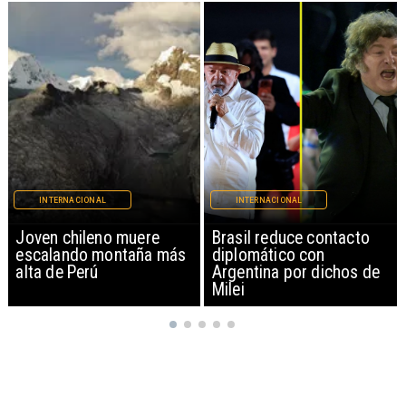
INTERNACIONAL
INTERNACIONAL
Brasil reduce contacto
China restringe
diplomático con
exportación de drones a
Argentina por dichos de
EEUU y sanciona
Milei
empresas