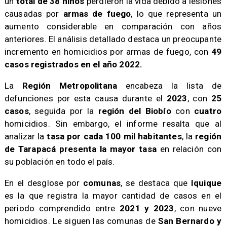
un
total de 38 niños
perdieron la vida debido a lesiones
causadas por
armas de fuego
, lo que representa un
aumento considerable en comparación con años
anteriores. El análisis detallado destaca un preocupante
incremento en homicidios por armas de fuego, con
49
casos registrados en el año 2022.
​La
Región Metropolitana
encabeza la lista de
defunciones por esta causa durante el
2023
, con
25
casos
, seguida por la
región del Biobío
con
cuatro
homicidios. Sin embargo, el informe resalta que al
analizar la
tasa por cada 100 mil habitantes
, la
región
de Tarapacá presenta la mayor tasa
en relación con
su población en todo el país.
​En el desglose por
comunas
, se destaca que
Iquique
es la que registra la mayor cantidad de casos en el
periodo comprendido entre
2021 y 2023
, con nueve
homicidios. Le siguen las comunas de
San Bernardo y