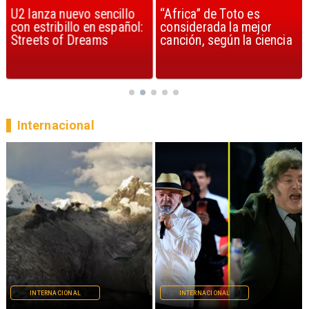
U2 lanza nuevo sencillo
“Africa” de Toto es
con estribillo en español:
considerada la mejor
Streets of Dreams
canción, según la ciencia
Internacional
INTERNACIONAL
INTERNACIONAL