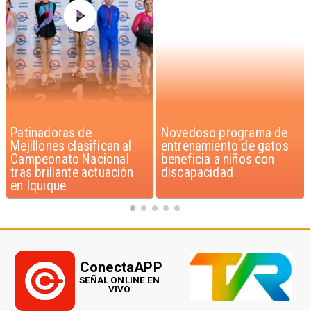
Novedoso programa de
Alarmante hábito en
entrenamiento de gatos
jóvenes de 13 a 15 años
beneficia a niños con
según encuesta del
discapacidad
Minsal
ConectaAPP
SEÑAL ONLINE EN
VIVO