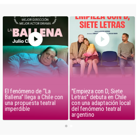
El fenómeno de “La
"Empieza con D, Siete
Ballena” llega a Chile con
Letras" debuta en Chile
una propuesta teatral
con una adaptación local
imperdible
del fenómeno teatral
argentino