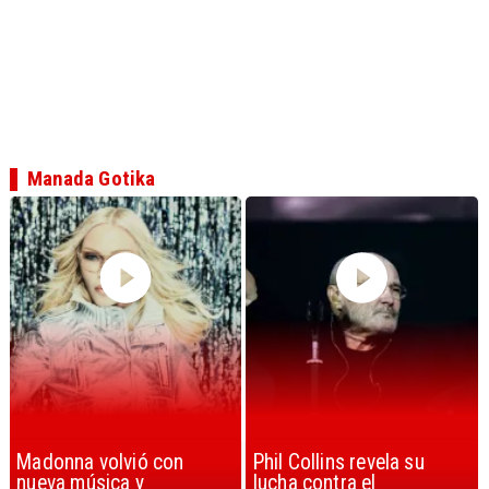
Manada Gotika
Phil Collins revela su
U2 lanza nuevo sencillo
lucha contra el
con estribillo en español: