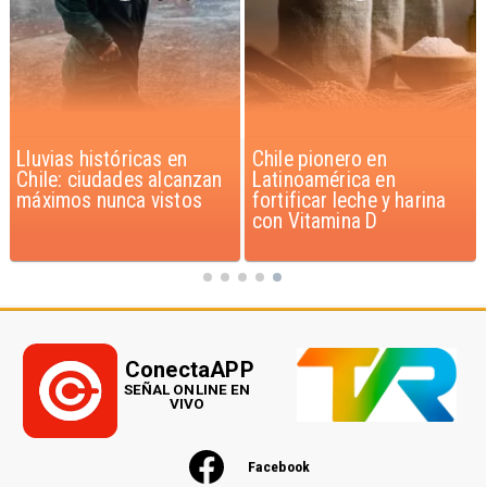
Chile pionero en
Éxito sin precedentes:
Latinoamérica en
Película rompe récord de
fortificar leche y harina
taquilla a nivel mundial
con Vitamina D
ConectaAPP
SEÑAL ONLINE EN
VIVO
Facebook