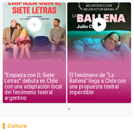
"Empieza con D, Siete
El fenómeno de “La
Letras" debuta en Chile
Ballena” llega a Chile con
con una adaptación local
una propuesta teatral
del fenómeno teatral
imperdible
argentino
Cultura