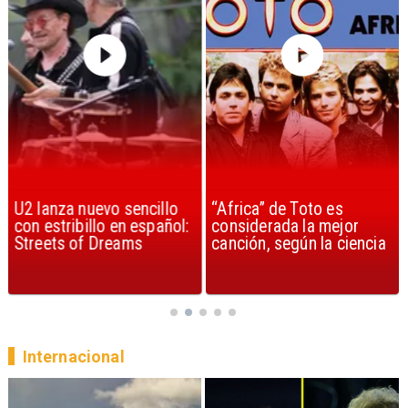
U2 lanza nuevo sencillo
“Africa” de Toto es
con estribillo en español:
considerada la mejor
Streets of Dreams
canción, según la ciencia
Internacional