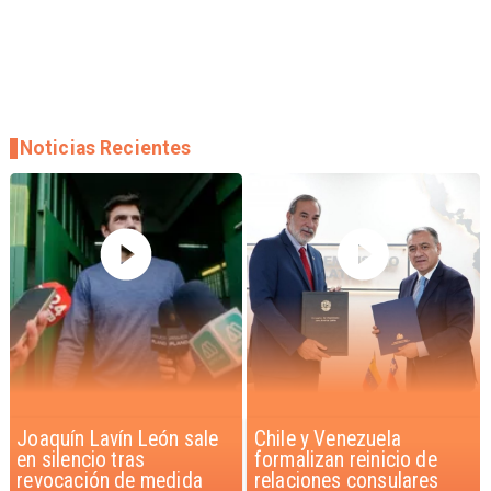
Noticias Recientes
Chile y Venezuela
Feriantes rechazan
formalizan reinicio de
dichos de Camila Flores
relaciones consulares
sobre Fabiola Campillai