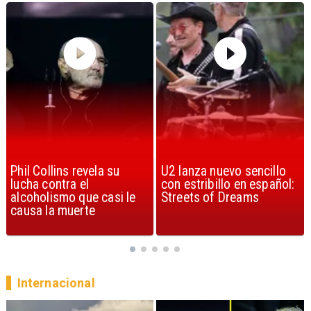
U2 lanza nuevo sencillo
“Africa” de Toto es
con estribillo en español:
considerada la mejor
Streets of Dreams
canción, según la ciencia
Internacional