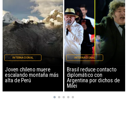
INTERNACIONAL
INTERNACIONAL
Brasil reduce contacto
China restringe
diplomático con
exportación de drones a
Argentina por dichos de
EEUU y sanciona
Milei
empresas