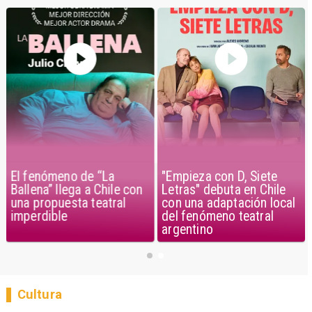
El fenómeno de “La
"Empieza con D, Siete
Ballena” llega a Chile con
Letras" debuta en Chile
una propuesta teatral
con una adaptación local
imperdible
del fenómeno teatral
argentino
Cultura