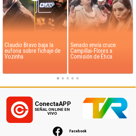
Senado envía cruce
Joven chileno muere
Campillai-Flores a
escalando montaña más
Comisión de Ética
alta de Perú
ConectaAPP
SEÑAL ONLINE EN
VIVO
Facebook