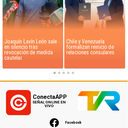
Chile y Venezuela
Feriantes rechazan
formalizan reinicio de
dichos de Camila Flores
relaciones consulares
sobre Fabiola Campillai
ConectaAPP
SEÑAL ONLINE EN
VIVO
Facebook