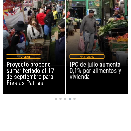
NACIONAL
NACIONAL
IPC de julio aumenta
Joaquín Lavín León
0,1% por alimentos y
sale en silencio tras
vivienda
revocación de medida
cautelar