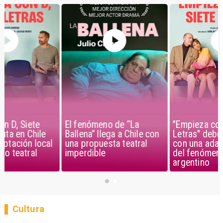
El fenómeno de “La
"Empieza con D, Siete
Ballena” llega a Chile con
Letras" debuta en Chile
una propuesta teatral
con una adaptación local
imperdible
del fenómeno teatral
argentino
Cultura