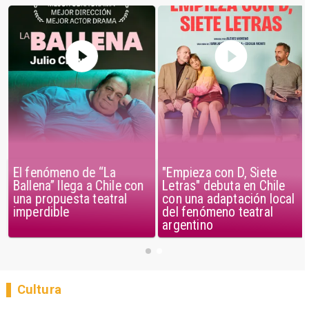
El fenómeno de “La
"Empieza con D, Siete
Ballena” llega a Chile con
Letras" debuta en Chile
una propuesta teatral
con una adaptación local
imperdible
del fenómeno teatral
argentino
Cultura