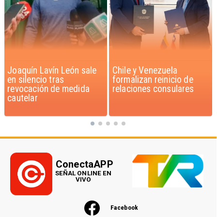
Chile y Venezuela
Feriantes rechazan
formalizan reinicio de
dichos de Camila Flores
relaciones consulares
sobre Fabiola Campillai
ConectaAPP
SEÑAL ONLINE EN
VIVO
Facebook