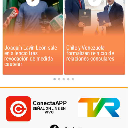
Chile y Venezuela
Feriantes rechazan
formalizan reinicio de
dichos de Camila Flores
relaciones consulares
sobre Fabiola Campillai
ConectaAPP
SEÑAL ONLINE EN
VIVO