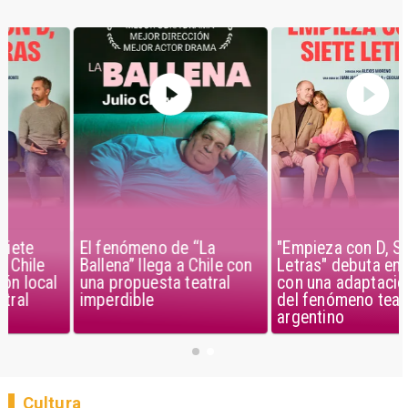
El fenómeno de “La
"Empieza con D, Siete
Ballena” llega a Chile con
Letras" debuta en Chile
una propuesta teatral
con una adaptación local
imperdible
del fenómeno teatral
argentino
Cultura