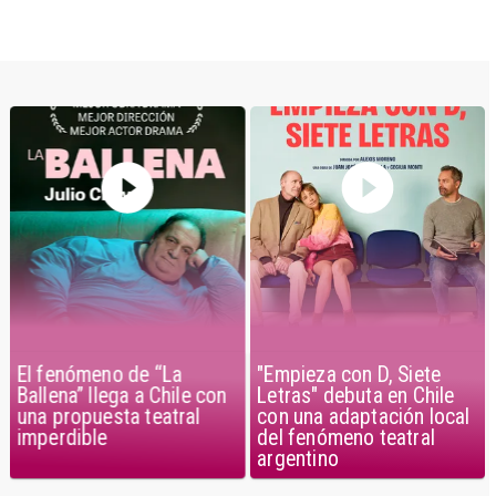
El fenómeno de “La
"Empieza con D, Siete
Ballena” llega a Chile con
Letras" debuta en Chile
una propuesta teatral
con una adaptación local
imperdible
del fenómeno teatral
argentino