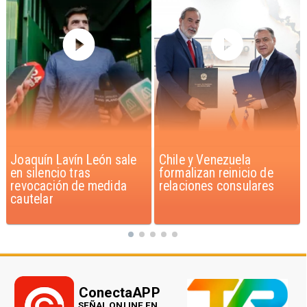
Chile y Venezuela
Feriantes rechazan
formalizan reinicio de
dichos de Camila Flores
relaciones consulares
sobre Fabiola Campillai
ConectaAPP
SEÑAL ONLINE EN