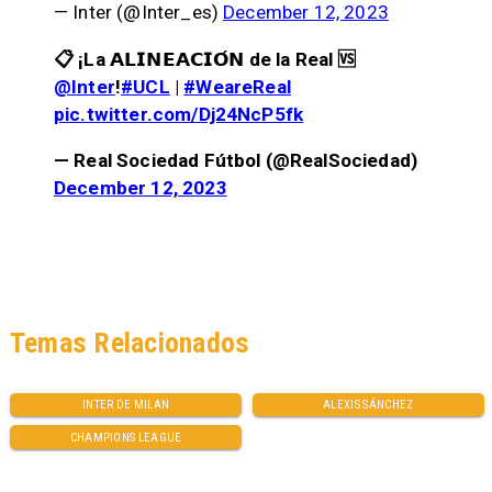
— Inter (@Inter_es)
December 12, 2023
📋 ¡La 𝗔𝗟𝗜𝗡𝗘𝗔𝗖𝗜𝗢́𝗡 de la Real 🆚
@Inter
!
#UCL
|
#WeareReal
pic.twitter.com/Dj24NcP5fk
— Real Sociedad Fútbol (@RealSociedad)
December 12, 2023
Temas Relacionados
INTER DE MILAN
ALEXIS SÁNCHEZ
CHAMPIONS LEAGUE