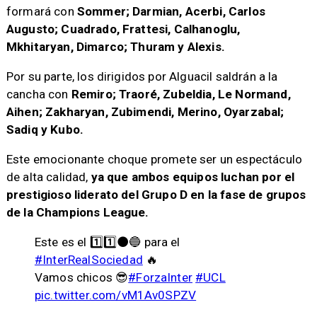
formará con
Sommer; Darmian, Acerbi, Carlos
Augusto; Cuadrado, Frattesi, Calhanoglu,
Mkhitaryan, Dimarco; Thuram y Alexis.
Por su parte, los dirigidos por Alguacil saldrán a la
cancha con
Remiro; Traoré, Zubeldia, Le Normand,
Aihen; Zakharyan, Zubimendi, Merino, Oyarzabal;
Sadiq y Kubo.
Este emocionante choque promete ser un espectáculo
de alta calidad,
ya que ambos equipos luchan por el
prestigioso liderato del Grupo D en la fase de grupos
de la Champions League.
Este es el 1️⃣1️⃣⚫🔵 para el
#InterRealSociedad
🔥
Vamos chicos 😎
#ForzaInter
#UCL
pic.twitter.com/vM1Av0SPZV