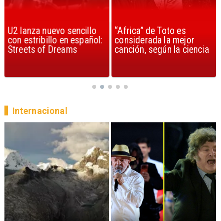
U2 lanza nuevo sencillo
“Africa” de Toto es
con estribillo en español:
considerada la mejor
Streets of Dreams
canción, según la ciencia
Internacional