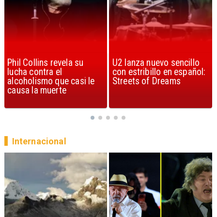
U2 lanza nuevo sencillo
“Africa” de Toto es
con estribillo en español:
considerada la mejor
Streets of Dreams
canción, según la ciencia
Internacional