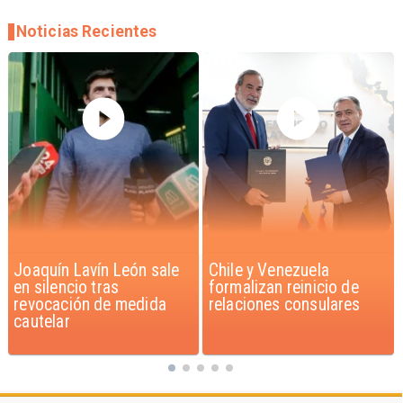
Noticias Recientes
Chile y Venezuela
Feriantes rechazan
formalizan reinicio de
dichos de Camila Flores
relaciones consulares
sobre Fabiola Campillai