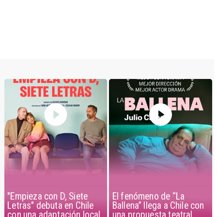
El fenómeno de “La
"Empieza con D, Siete
Ballena” llega a Chile con
Letras" debuta en Chile
una propuesta teatral
con una adaptación local