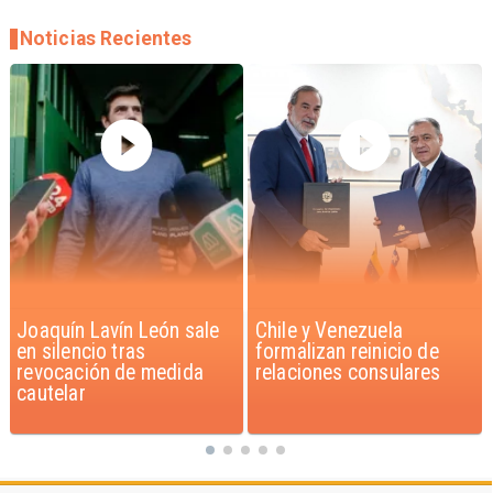
Noticias Recientes
Chile y Venezuela
Feriantes rechazan
formalizan reinicio de
dichos de Camila Flores
relaciones consulares
sobre Fabiola Campillai