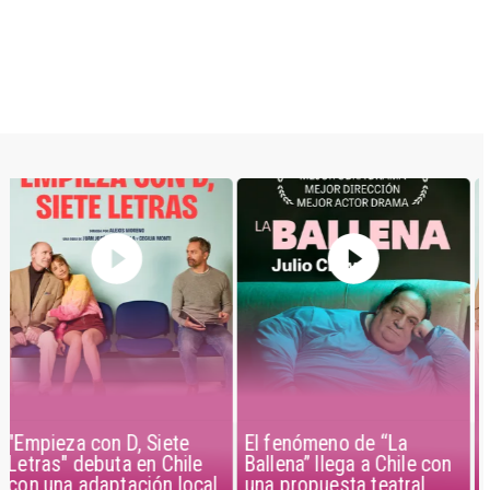
El fenómeno de “La
"Empieza con D, Siete
Ballena” llega a Chile con
Letras" debuta en Chile
una propuesta teatral
con una adaptación local