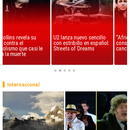
U2 lanza nuevo sencillo
“Africa” de Toto es
con estribillo en español:
considerada la mejor
Streets of Dreams
canción, según la ciencia
Internacional