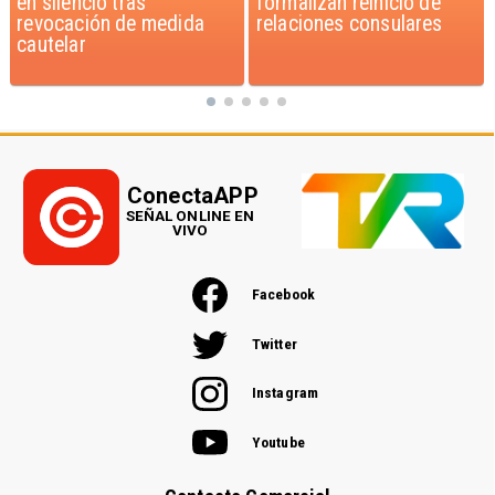
formalizan reinicio de
dichos de Camila Flores
relaciones consulares
sobre Fabiola Campillai
ConectaAPP
SEÑAL ONLINE EN
VIVO
Facebook
Twitter
Instagram
Youtube