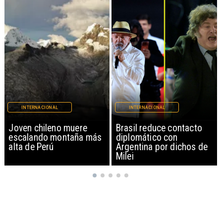
INTERNACIONAL
INTERNACIONAL
Brasil reduce contacto
China restringe
diplomático con
exportación de drones a
Argentina por dichos de
EEUU y sanciona
Milei
empresas