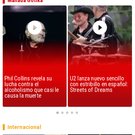
Manada Gotika
U2 lanza nuevo sencillo
“Africa” de Toto es
con estribillo en español:
considerada la mejor
Streets of Dreams
canción, según la ciencia
Internacional