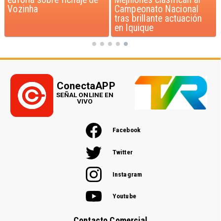
Campeonato Nacional
beneficia a niños con
tras brillante actuación
discapacidad
en Iquique
ConectaAPP
SEÑAL ONLINE EN
VIVO
Facebook
Twitter
Instagram
Youtube
Contacto Comercial