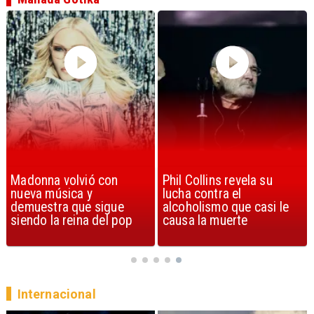
Phil Collins revela su
U2 lanza nuevo sencillo
lucha contra el
con estribillo en español:
alcoholismo que casi le
Streets of Dreams
causa la muerte
Internacional