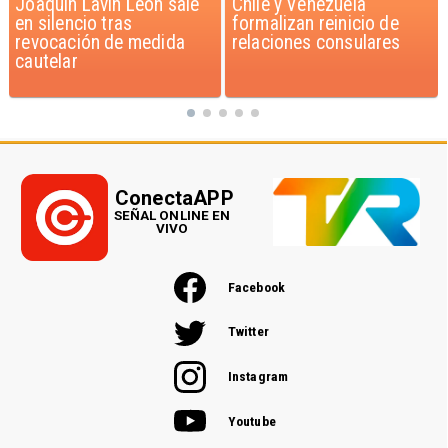
Chile y Venezuela
Feriantes rechazan
formalizan reinicio de
dichos de Camila Flores
relaciones consulares
sobre Fabiola Campillai
ConectaAPP
SEÑAL ONLINE EN
VIVO
Facebook
Twitter
Instagram
Youtube