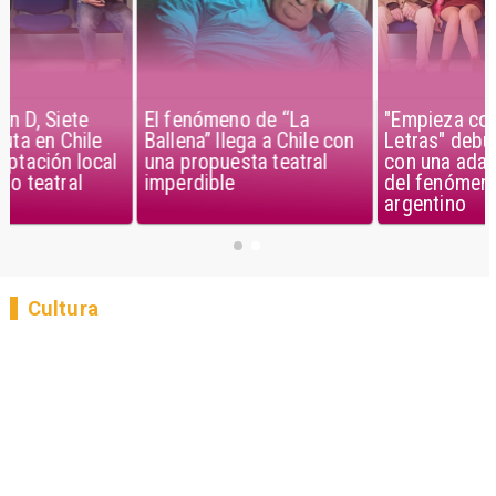
El fenómeno de “La
"Empieza con D, Siete
Ballena” llega a Chile con
Letras" debuta en Chile
una propuesta teatral
con una adaptación local
imperdible
del fenómeno teatral
argentino
Cultura