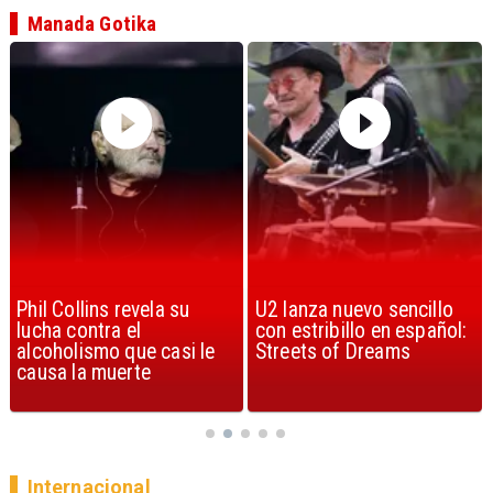
Manada Gotika
U2 lanza nuevo sencillo
“Africa” de Toto es
con estribillo en español:
considerada la mejor
Streets of Dreams
canción, según la ciencia
Internacional